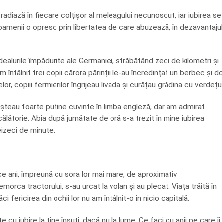
 radiază în fiecare colțișor al meleagului necunoscut, iar iubirea se
, oamenii o opresc prin libertatea de care abuzează, în dezavantaju
ealurile împădurite ale Germaniei, străbătând zeci de kilometri și
ntâlnit trei copii cărora părinții le-au încredințat un berbec și do
, copiii fermierilor îngrijeau livada și curățau grădina cu verdețur
șteau foarte puține cuvinte în limba engleză, dar am admirat
ălătorie. Abia după jumătate de oră s-a trezit în mine iubirea
eizeci de minute.
ece ani, împreună cu sora lor mai mare, de aproximativ
morca tractorului, s-au urcat la volan și au plecat. Viața trăită în
i fericirea din ochii lor nu am întâlnit-o în nicio capitală.
cu iubire la tine însuți, dacă nu la lume. Ce faci cu anii pe care îi