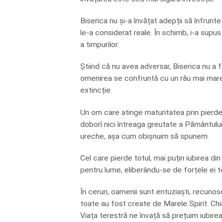
Biserica nu și-a învățat adepții să înfrunt
le-a considerat reale. În schimb, i-a supu
a timpurilor.
Știind că nu avea adversar, Biserica nu a f
omenirea se confruntă cu un rău mai mare, 
extincție.
Un om care atinge maturitatea prin pierde
doborî nici întreaga greutate a Pământului
ureche, așa cum obișnuim să spunem.
Cel care pierde totul, mai puțin iubirea din 
pentru lume, eliberându-se de forțele ei te
În ceruri, oamenii sunt entuziaști, recunosc
toate au fost create de Marele Spirit. Chia
Viața terestră ne învață să prețuim iubire