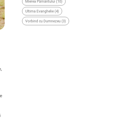
Mierea Pământului
(10)
Ultima Evanghelie
(4)
Vorbind cu Dumnezeu
(3)
e,
re
i