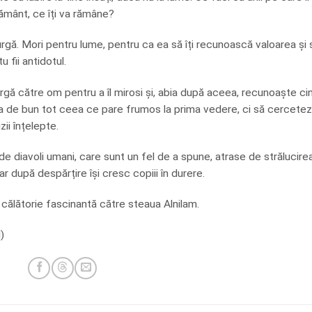
Pământ, ce îți va rămâne?
rgă. Mori pentru lume, pentru ca ea să îți recunoască valoarea și 
 fii antidotul.
rgă către om pentru a îl mirosi și, abia după aceea, recunoaște ci
ia de bun tot ceea ce pare frumos la prima vedere, ci să cercete
zii înțelepte.
e diavoli umani, care sunt un fel de a spune, atrase de strălucire
ar după despărțire își cresc copiii în durere.
 călătorie fascinantă către steaua Alnilam.
)