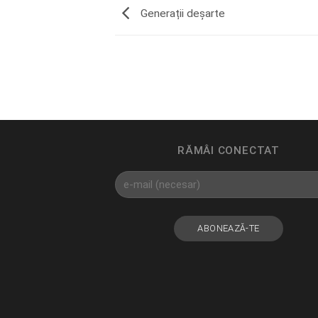
Generații deșarte
RĂMÂI CONECTAT