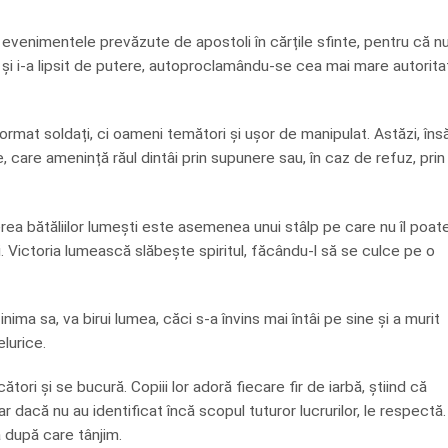
e evenimentele prevăzute de apostoli în cărțile sfinte, pentru că n
s și i-a lipsit de putere, autoproclamându-se cea mai mare autorita
ormat soldați, ci oameni temători și ușor de manipulat. Astăzi, însă
care amenință răul dintâi prin supunere sau, în caz de refuz, prin
rea bătăliilor lumești este asemenea unui stâlp pe care nu îl poat
. Victoria lumească slăbește spiritul, făcându-l să se culce pe o
inima sa, va birui lumea, căci s-a învins mai întâi pe sine și a murit
lurice.
ători și se bucură. Copiii lor adoră fiecare fir de iarbă, știind că
r dacă nu au identificat încă scopul tuturor lucrurilor, le respectă.
a după care tânjim.