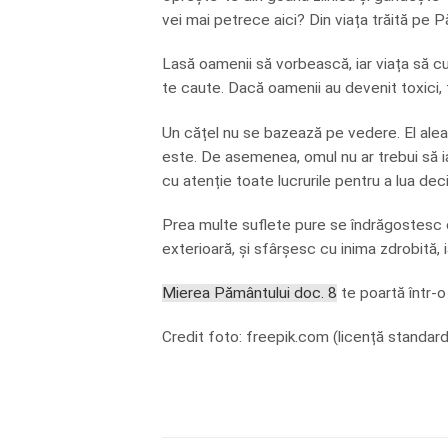
vei mai petrece aici? Din viața trăită pe 
Lasă oamenii să vorbească, iar viața să cu
te caute. Dacă oamenii au devenit toxici, tu
Un cățel nu se bazează pe vedere. El alea
este. De asemenea, omul nu ar trebui să 
cu atenție toate lucrurile pentru a lua deci
Prea multe suflete pure se îndrăgostesc d
exterioară, și sfârșesc cu inima zdrobită, i
Mierea Pământului doc. 8
te poartă într-o
Credit foto:
freepik.com
(licență standard