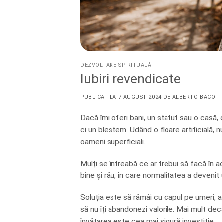
DEZVOLTARE SPIRITUALĂ
Iubiri revendicate
PUBLICAT LA
7 AUGUST 2024
DE
ALBERTO BACOI
Dacă îmi oferi bani, un statut sau o casă, 
ci un blestem. Udând o floare artificială, 
oameni superficiali.
Mulți se întreabă ce ar trebui să facă în a
bine și rău, în care normalitatea a devenit
Soluția este să rămâi cu capul pe umeri, adic
să nu îți abandonezi valorile. Mai mult decâ
învățarea este cea mai sigură investiție.