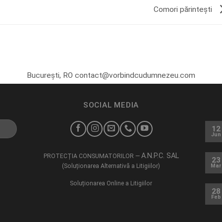
Comori părintești
București, RO contact@vorbindcudumnezeu.com
SOCIAL MEDIA
12
Jun
A.N.P.C. SAL
PROTECȚIA CONSUMATORILOR —
23
(Soluționarea Alternativă a Litigiilor)
Mar
Soluționarea Online a Litigiilor
28
Feb