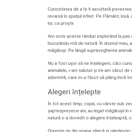
Curiozitatea de a îți fi ascultată povestea
revarsă în spațiul infinit. Pe Pământ, însă
lor, ca proștii.
Am scris aceste rânduri explorând la pas d
bucurându-mă de natură. În drumul meu, am î
măgăruși. Pe lângă supravegherea animalelor
Nu a fost ușor să ne înțelegem, căci cuno
animalele, i-am salutat și mi-am văzut de c
adormită, care m-a făcut să plâng încă tr
Alegeri înțelepte
În tot acest timp, copiii, cu vârste sub z
șaptesprezece ani, au legat măgărușii în re
natură s-a dovedit o alegere înțeleaptă, căc
Oprește-te din goana zilnică și gândește-te 