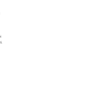
l
i
i.