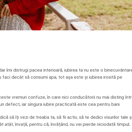
dar îmi distrugi pacea interioară, iubirea ta nu este o binecuvântar
nu faci decât să consumi apa; tot așa este și iubirea irosită pe
ceste vremuri confuze, în care nici conducătorii nu mai disting înt
 un defect, iar singura iubire practicată este cea pentru bani.
ă să îți vezi de treaba ta, să fii activ, să te dedici visurilor tale ș
t atât, învață, pentru că, învățând, nu vei pierde niciodată timpul;