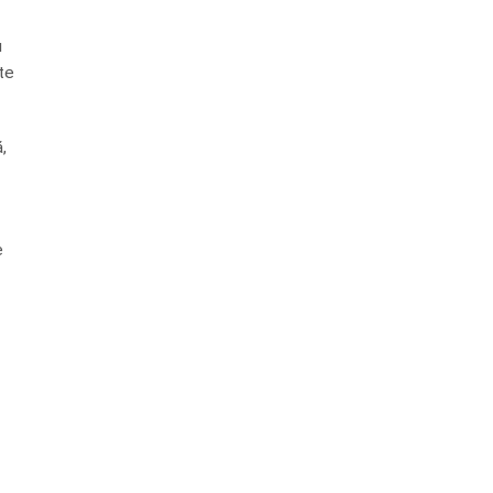
u
te
,
e