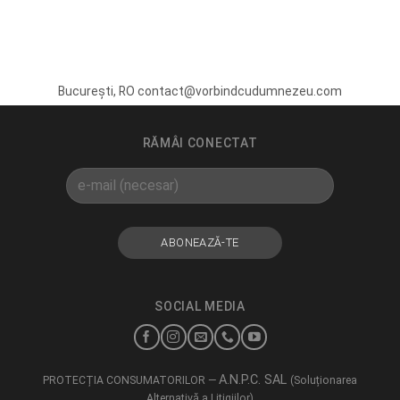
București, RO contact@vorbindcudumnezeu.com
RĂMÂI CONECTAT
SOCIAL MEDIA
A.N.P.C. SAL
PROTECȚIA CONSUMATORILOR —
(Soluționarea
Alternativă a Litigiilor)