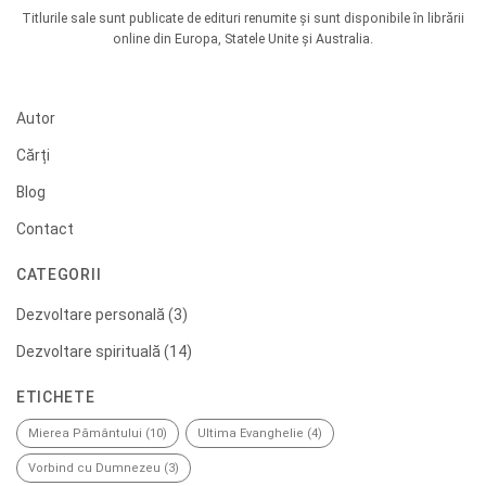
Titlurile sale sunt publicate de edituri renumite și sunt disponibile în librării
online din Europa, Statele Unite și Australia.
Autor
Cărți
Blog
Contact
CATEGORII
Dezvoltare personală
(3)
Dezvoltare spirituală
(14)
ETICHETE
Mierea Pământului
(10)
Ultima Evanghelie
(4)
Vorbind cu Dumnezeu
(3)