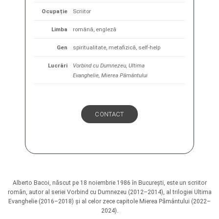
Ocupație
Scriitor
Limba
română, engleză
Gen
spiritualitate, metafizică, self-help
Lucrări
Vorbind cu Dumnezeu, Ultima
Evanghelie, Mierea Pământului
CONTACT
Alberto Bacoi, născut pe 18 noiembrie 1986 în București, este un scriitor
român, autor al seriei Vorbind cu Dumnezeu (2012–2014), al trilogiei Ultima
Evanghelie (2016–2018) și al celor zece capitole Mierea Pământului (2022–
2024).