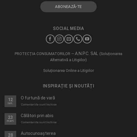
SOCIAL MEDIA
A.N.P.C. SAL
PROTECȚIA CONSUMATORILOR —
(Soluționarea
Alternativă a Litigiilor)
Soluționarea Online a Litigiilor
INSPIRAȚIE ȘI NOUTĂȚI
O furtună de vară
12
iun.
pentru
Comentariile sunt închise
O
furtună
Călători prin abis
23
de
mart.
pentru
Comentariile sunt închise
vară
Călători
prin
Autocunoașterea
28
abis