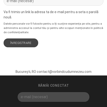
Va fi trimis un link la adresa ta de e-mail pentru a seta o parolă
nouă.
Datele personale vor fi folosite pentru a îți susține experiența pe site, pentru a
administra accesul la contul tău și pentru alte scopuri menționate în
politică
de confidențialitate
.
ÎNREGISTRARE
București, RO contact@vorbindcudumnezeu.com
RĂMÂI CONECTAT