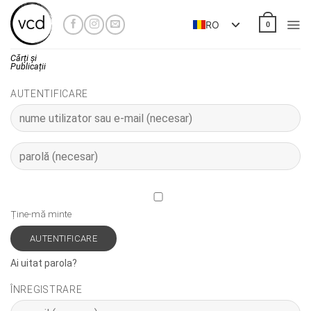
Skip
to
RO
0
content
Cărți și
Publicații
AUTENTIFICARE
Ține-mă minte
AUTENTIFICARE
Ai uitat parola?
ÎNREGISTRARE