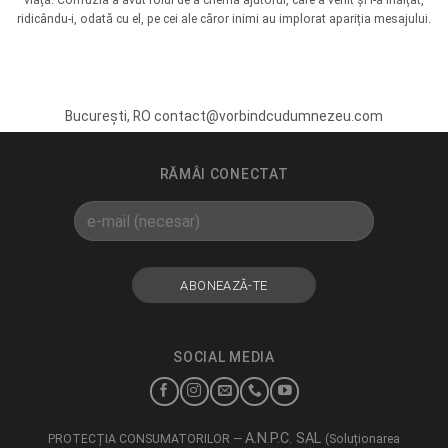
viață. Confuzia a avut rolul de a chema ajutorul, care a venit și l-a înălțat,
ridicându-i, odată cu el, pe cei ale căror inimi au implorat apariția mesajului.
București, RO contact@vorbindcudumnezeu.com
RĂMÂI CONECTAT
SOCIAL MEDIA
A.N.P.C. SAL
PROTECȚIA CONSUMATORILOR —
(Soluționarea