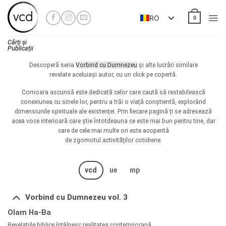
Skip
to
RO
0
content
Cărți și
Publicații
Descoperă seria
Vorbind cu Dumnezeu
și alte lucrări similare
revelate aceluiași autor, cu un click pe copertă.
Comoara ascunsă este dedicată celor care caută să restabilească
conexiunea cu sinele lor, pentru a trăi o viață conștientă, explorând
dimensiunile spirituale ale existenței. Prin fiecare pagină ți se adresează
acea voce interioară care știe întotdeauna ce este mai bun pentru tine, dar
care de cele mai multe ori este acoperită
de zgomotul activităților cotidiene.
vcd
ue
mp
Vorbind cu Dumnezeu vol. 3
Olam Ha-Ba
Revelațiile biblice întâlnesc realitatea contemporană