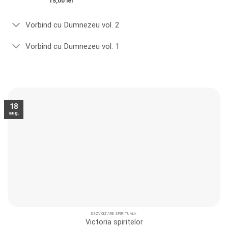
Evaluat la
Evaluat
15,00
lei
5
din 5
la
0
Vorbind cu Dumnezeu vol. 2
din
5
Vorbind cu Dumnezeu vol. 1
18
aug.
DEZVOLTARE SPIRITUALĂ
Victoria spiritelor