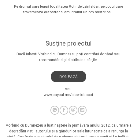
Pe drumul care leagă localitatea Rohr de Leinfelden, pe podul care
traversează autostrada, am întâlnit un om misterios,...
Susține proiectul
Dacă iubești Vorbind cu Dumnezeu poți contribui donând sau
recomandând și distribuind cărțile.
DONEAZĂ
sau
www.paypal.me/albertobacoi
Vorbind cu Dumnezeu a luat naștere în primăvara anului 2012, ca urmare a
degradării vieții autorului și a gândurilor sale întunecate de a renunța la