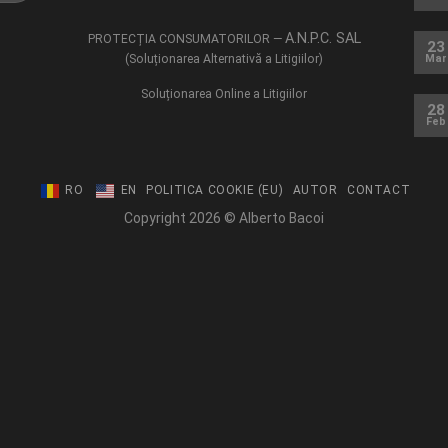
A.N.P.C. SAL
PROTECȚIA CONSUMATORILOR —
23
(Soluționarea Alternativă a Litigiilor)
Mar
Soluționarea Online a Litigiilor
28
Feb
RO
EN
POLITICA COOKIE (EU)
AUTOR
CONTACT
Copyright 2026 © Alberto Bacoi