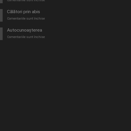
Comentariile sunt închise
O
furtună
Călători prin abis
de
pentru
Comentariile sunt închise
vară
Călători
prin
Autocunoașterea
abis
pentru
Comentariile sunt închise
Autocunoașterea