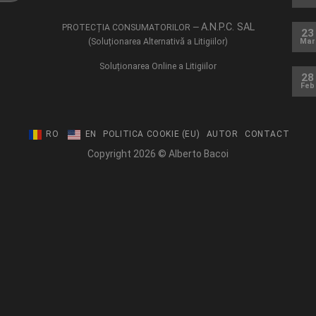
A.N.P.C. SAL
PROTECȚIA CONSUMATORILOR —
23
(Soluționarea Alternativă a Litigiilor)
Mar
Soluționarea Online a Litigiilor
28
Feb
RO
EN
POLITICA COOKIE (EU)
AUTOR
CONTACT
Copyright 2026 © Alberto Bacoi