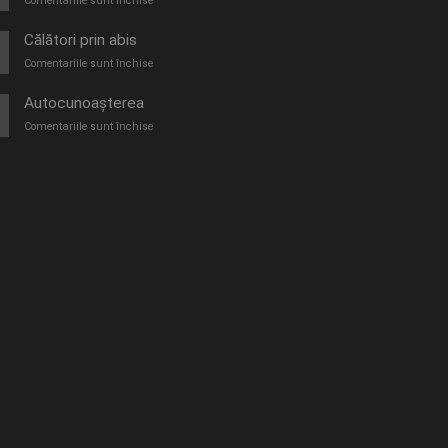
Comentariile sunt închise
O
furtună
Călători prin abis
de
pentru
Comentariile sunt închise
vară
Călători
prin
Autocunoașterea
abis
pentru
Comentariile sunt închise
Autocunoașterea