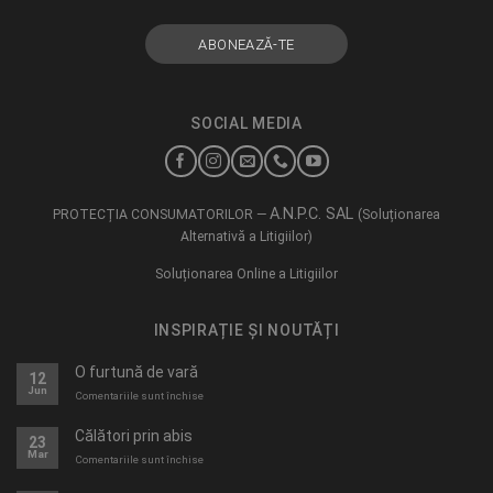
SOCIAL MEDIA
A.N.P.C. SAL
PROTECȚIA CONSUMATORILOR —
(Soluționarea
Alternativă a Litigiilor)
Soluționarea Online a Litigiilor
INSPIRAȚIE ȘI NOUTĂȚI
O furtună de vară
12
Jun
pentru
Comentariile sunt închise
O
furtună
Călători prin abis
23
de
Mar
pentru
Comentariile sunt închise
vară
Călători
prin