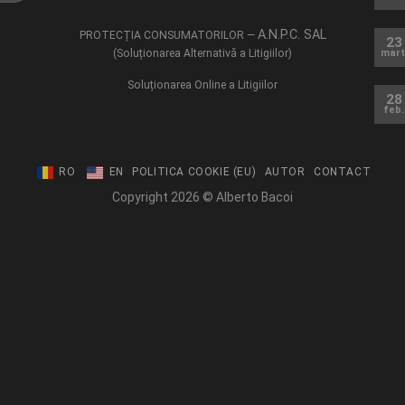
A.N.P.C. SAL
PROTECȚIA CONSUMATORILOR —
23
(Soluționarea Alternativă a Litigiilor)
mart
Soluționarea Online a Litigiilor
28
feb.
RO
EN
POLITICA COOKIE (EU)
AUTOR
CONTACT
Copyright 2026 © Alberto Bacoi