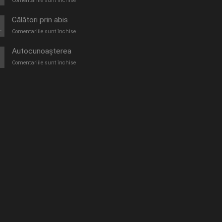
Comentariile sunt închise
O
furtună
Călători prin abis
de
.
pentru
Comentariile sunt închise
vară
Călători
prin
Autocunoașterea
abis
pentru
Comentariile sunt închise
Autocunoașterea