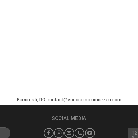
București, RO contact@vorbindcudumnezeu.com
SOCIAL MEDIA
12
iun.